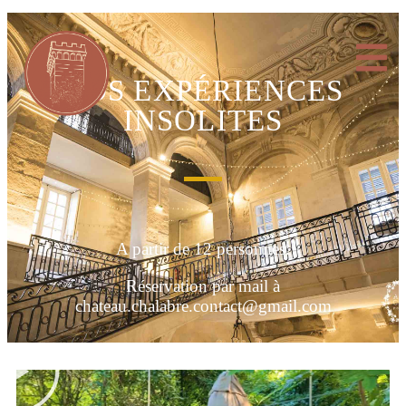
NOS EXPÉRIENCES
INSOLITES
A partir de 12 personnes.
Réservation par mail à
chateau.chalabre.contact@gmail.com